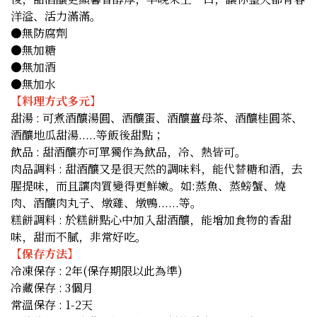
洋溢、活力滿滿。
●無防腐劑
●無加糖
●無加酒
●無加水
【料理方式多元】
甜湯 : 可煮酒釀湯圓、酒釀蛋、酒釀薑母茶、酒釀桂圓茶、
酒釀地瓜甜湯.....等飯後甜點；
飲品 : 甜酒釀亦可單獨作為飲品，冷、熱皆可。
肉品調料 : 甜酒釀又是很天然的調味料，能代替糖和酒，去
腥提味，而且讓肉質變得更鮮嫩。如:蒸魚、蒸螃蟹、燒
肉、酒釀肉丸子、燉雞、燉鴨......等。
糕餅調料 : 於糕餅點心中加入甜酒釀，能增加食物的香甜
味，甜而不膩，非常好吃。
【保存方法】
冷凍保存 : 2年(保存期限以此為準)
冷藏保存 : 3個月
常溫保存 : 1-2天