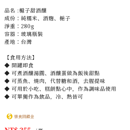
品名 :槴子甜酒釀

成份：純糯米、酒麴、梔子

淨重：280g

容器：玻璃瓶裝

產地：台灣

【食用方法】

◆ 開罐即食

◆ 可煮酒釀湯圓、酒釀蛋做為飯後甜點

◆ 可蒸魚、燒肉，代替糖和酒，去腥提味

◆ 可用於小吃、糕餅點心中，作為調味品使用

◆ 可單獨作為飲品，冷、熱皆可
惜食回饋金
NT$ 255