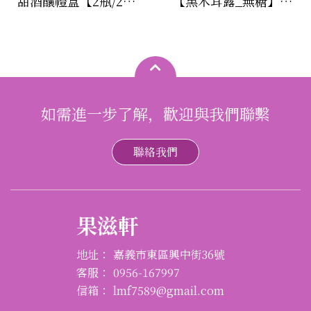
甜酒釀禮盒【2瓶/280克/瓶 】
【黑木耳露_無糖】 12瓶特惠組(500ml/瓶)
如需進一步了解，歡迎與我們聯繫
聯絡我們
果滋軒
地址：
嘉義市東區興中街36號
客服：
0956-167997
信箱：
lmf7589@gmail.com