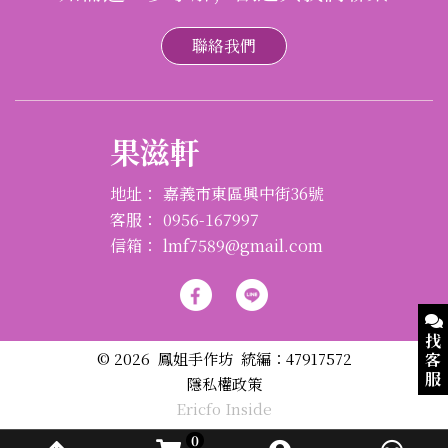
聯絡我們
果滋軒
地址：
嘉義市東區興中街36號
客服：
0956-167997
信箱：
lmf7589@gmail.com
找
© 2026 鳳姐手作坊 統編：47917572
客
服
隱私權政策
Ericfo Inside
AI
0
客