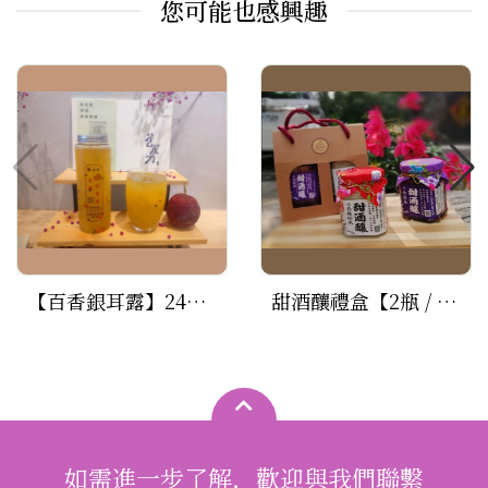
您可能也感興趣
【百香銀耳露】24瓶特惠組(500ml/瓶)
甜酒釀禮盒【2瓶 / 170克 / 瓶】
如需進一步了解，歡迎與我們聯繫