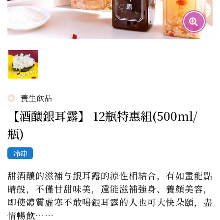
養生飲品
【酒釀銀耳露】 12瓶特惠組(500ml/
瓶)
冷凍
甜酒釀的滋補与銀耳露的涼性相結合，有如畫龍點
睛般，不僅甘甜味美，還能滋補強身、養顏美容，
即使體質虛寒不敢喝銀耳露的人也可大快朵頤，盡
情暢飲……
